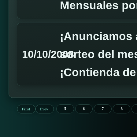
Mensuales por
¡Anunciamos 
sorteo del mes
10/10/2008
¡Contienda de
First
Prev
5
6
7
8