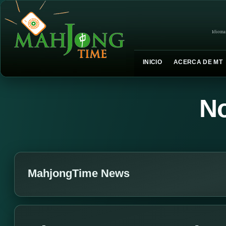
Idioma
INICIO
ACERCA DE MT
No
MahjongTime News