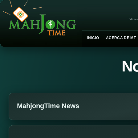
Idioma
INICIO
ACERCA DE MT
No
MahjongTime News