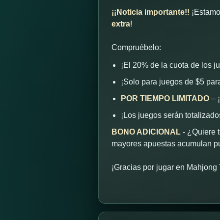
¡¡Noticia importante!!
¡Estamo
extra
!
Compruébelo:
¡El 20% de la cuota de los 
¡Solo para juegos de $5 para
POR TIEMPO LIMITADO
– ¡
¡Los juegos serán totalizad
BONO ADICIONAL
- ¿Quiere 
mayores apuestas acumulan pu
¡Gracias por jugar en Mahjong