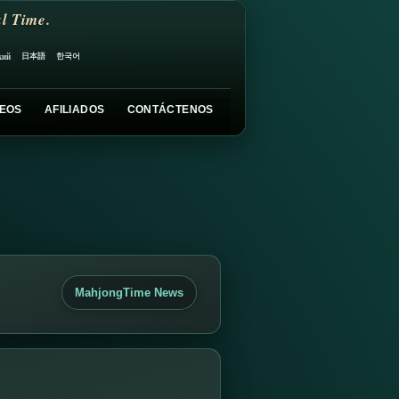
l Time.
日本語
한국어
кий
EOS
AFILIADOS
CONTÁCTENOS
MahjongTime News