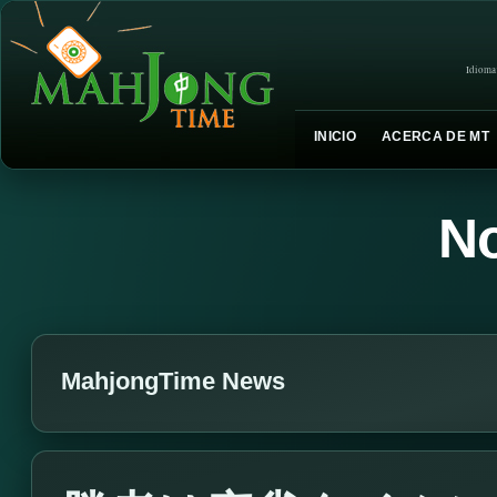
Idioma
INICIO
ACERCA DE MT
No
MahjongTime News