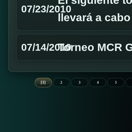
El siguiente 
07/23/2010
llevará a cabo
Torneo MCR G
07/14/2010
1
2
3
4
5