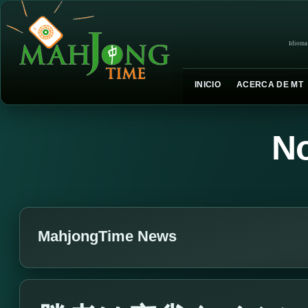
Idioma
INICIO
ACERCA DE MT
No
MahjongTime News