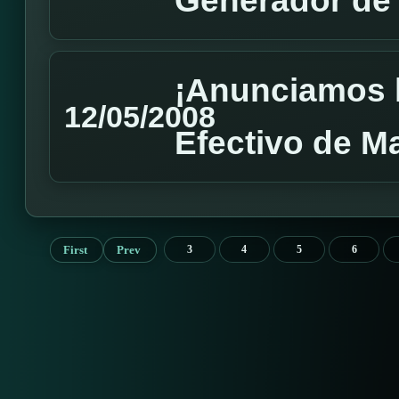
Generador de
¡Anunciamos 
12/05/2008
Efectivo de M
First
Prev
3
4
5
6