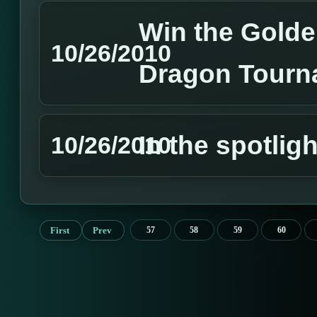
Win the Golden
10/26/2010
Dragon Tourn
In the spotligh
10/26/2010
First
Prev
57
58
59
60