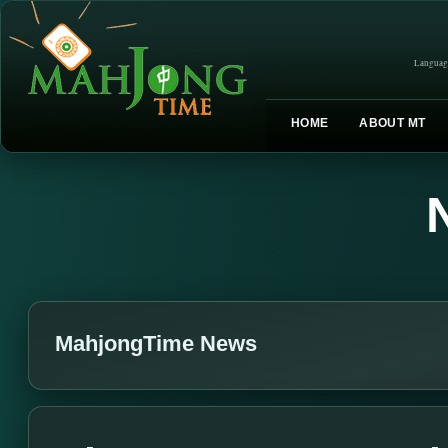
Languag
HOME
ABOUT MT
MahjongTime News