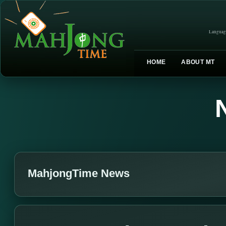
Languag
HOME
ABOUT MT
MahjongTime News