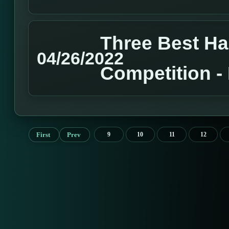
Three Best H
04/26/2022
Competition 
First
Prev
9
10
11
12