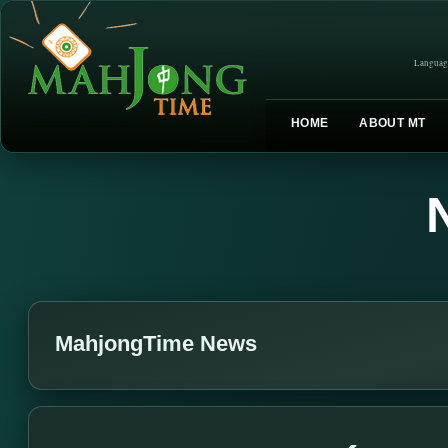
Languag
HOME
ABOUT MT
MahjongTime News