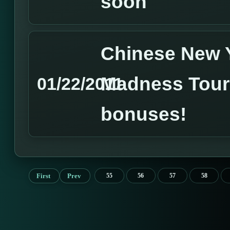
soon
Chinese New Y
Madness Tour
01/22/2011
bonuses!
First
Prev
55
56
57
58