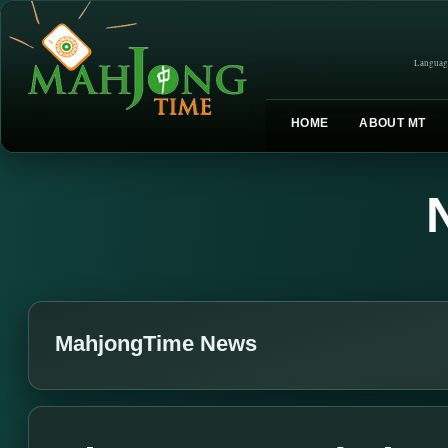
Languag
HOME
ABOUT MT
MahjongTime News