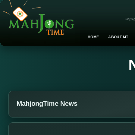
Languag
HOME
ABOUT MT
MahjongTime News