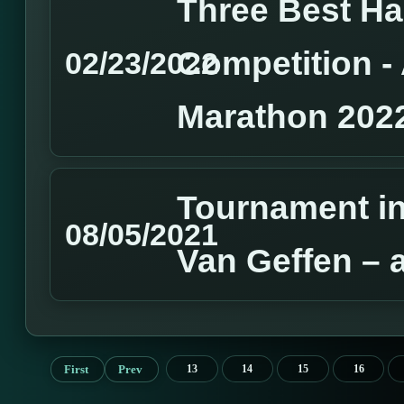
Three Best H
Competition 
02/23/2022
Marathon 202
Tournament in
08/05/2021
Van Geffen – 
First
Prev
13
14
15
16