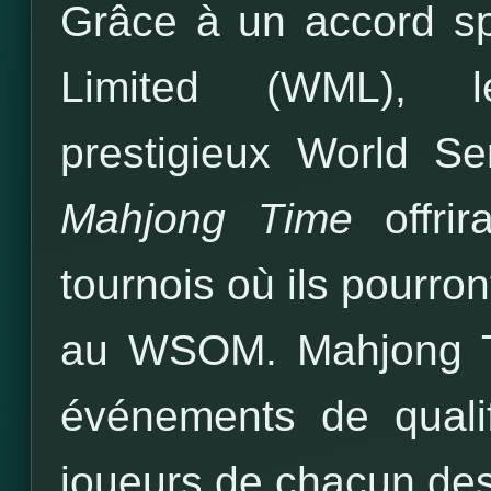
Grâce à un accord s
Limited (WML), l
prestigieux World S
Mahjong Time
offri
tournois où ils pourron
au WSOM.
Mahjong T
événements de qualif
joueurs de chacun des