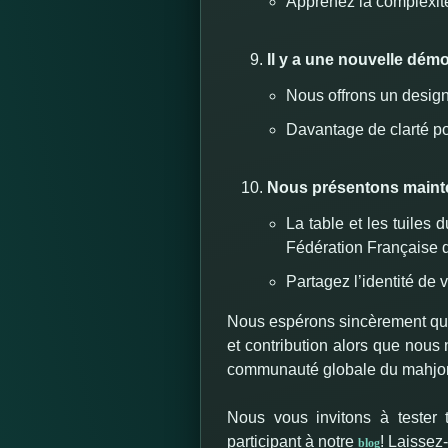
Apprenez la complexité
Il y a une nouvelle dém
Nous offrons un design
Davantage de clarté po
Nous présentons mainte
La table et les tuiles 
Fédération Française 
Partagez l’identité de
Nous espérons sincèrement que 
et contribution alors que nous
communauté globale du mahjo
Nous vous invitons à tester 
participant à notre
!
Laissez-
blog