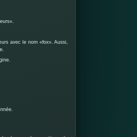
ueurs».
eurs avec le nom «fox».
Aussi,
e.
gine.
onnée.