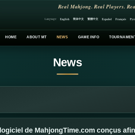
Real Mahjong. Real Players. Rea
简体中文
繁體中文
English
Español
Français
Рус
Language:
HOME
ABOUT MT
NEWS
GAME INFO
TOURNAMEN
News
 logiciel de MahjongTime.com conçus afin 