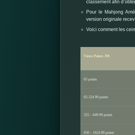
classement afin d’obte
Pour le Mahjong Amér
version originale rece
Voici comment les cein
Vieux Points JM
65 points
65-324.99 points
325 – 649.99 points
650 – 1624.99 points