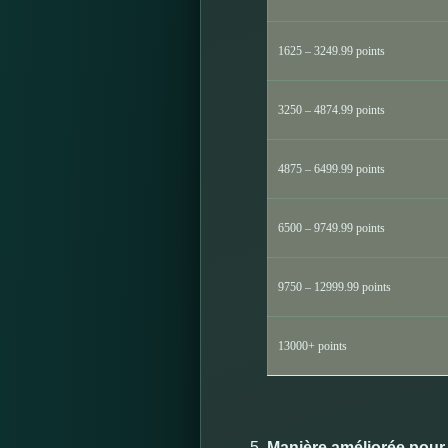
1625 – 3249.99 points
3250 – 4874.99 points
4875 – 6499.99 points
6500 – 9749.99 points
9750 – 12999.99 points
13000+ points
Manière améliorée pour 