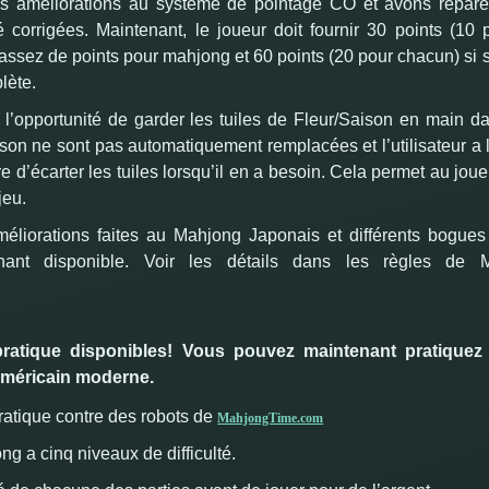
es améliorations au système de pointage CO et avons réparé
 corrigées.
Maintenant, le joueur doit fournir 30 points (10 
assez de points pour mahjong et 60 points (20 pour chacun) si 
lète.
’opportunité de garder les tuiles de Fleur/Saison en main da
ison ne sont pas automatiquement remplacées et l’utilisateur a 
 d’écarter les tuiles lorsqu’il en a besoin.
Cela permet au joue
jeu.
méliorations faites au Mahjong Japonais et différents bogues
nant disponible.
Voir les détails dans les règles de 
atique disponibles!
Vous pouvez maintenant pratiquez 
méricain moderne.
ratique contre des robots de
MahjongTime.com
g a cinq niveaux de difficulté.