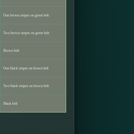
One brown stripes on green belt
Two brown stripes on green belt
Brown belt
One black stripes on brown belt
Two black stripes on brown belt
Black belt