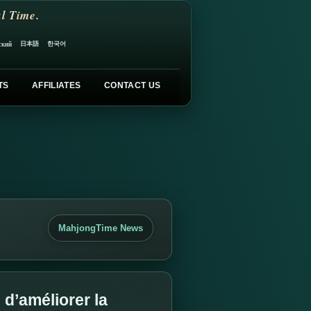
l Time.
日本語
한국어
ский
TS
AFFILIATES
CONTACT US
MahjongTime News
d’améliorer la