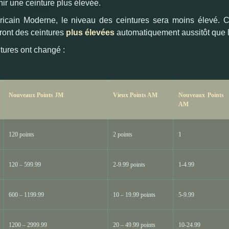
nir une ceinture
plus élevée.
icain Moderne, le niveau des ceintures sera moins élevé.
C
vront des ceintures
plus élevées
automatiquement aussitôt que la
tures ont changé :
Nouveaux Points JM
Vieux Points AM
Nouveaux Points
AM
120 points
2 points
1
120 – 599.99
2-9.99 points
1-4.99
600 – 1199.99
10 – 19.99 points
5-9.99
1200 – 2999.99
20 – 49.99 points
10-24.99