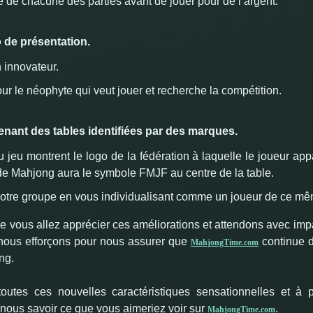
 de chacune des parties avant de jouer pour de l’argent.
o de présentation.
 innovateur.
ur le néophyte qui veut jouer et recherche la compétition.
nant des tables identifiées par des marques.
du jeu montrent le logo de la fédération à laquelle le joueur appa
de Mahjong aura le symbole FMJF au centre de la table.
 votre groupe en vous individualisant comme un joueur de ce m
vous allez apprécier ces améliorations et attendons avec imp
 nous efforçons pour nous assurer que
continue d
MahjongTime.com
ng.
toutes ces nouvelles caractéristiques sensationnelles et à
nous savoir ce que vous aimeriez voir sur
.
MahjongTime.com