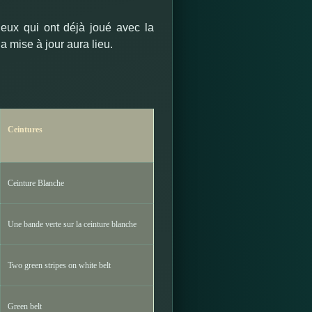
eux qui ont déjà joué avec la
 mise à jour aura lieu.
Ceintures
Ceinture Blanche
Une bande verte sur la ceinture blanche
Two green stripes on white belt
Green belt