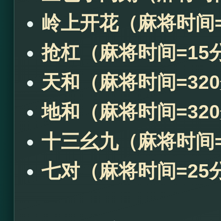
岭上开花（麻将时间=1
抢杠（麻将时间=15分
天和（麻将时间=320
地和（麻将时间=320
十三幺九（麻将时间=3
七对（麻将时间=25分