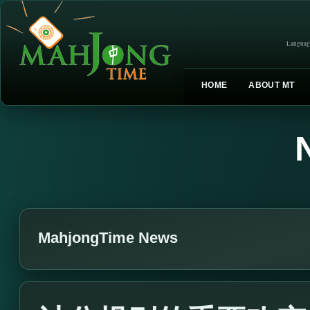
Languag
HOME
ABOUT MT
MahjongTime News