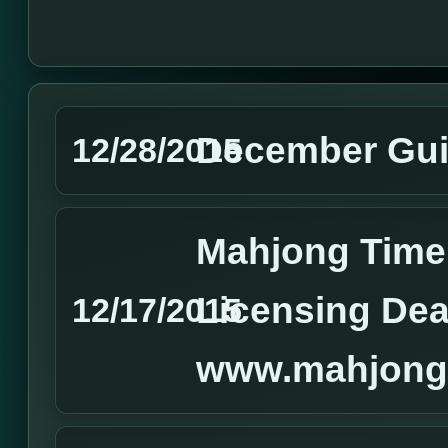
December Gui
12/28/2015
Mahjong Tim
Licensing Dea
12/17/2015
www.mahjong