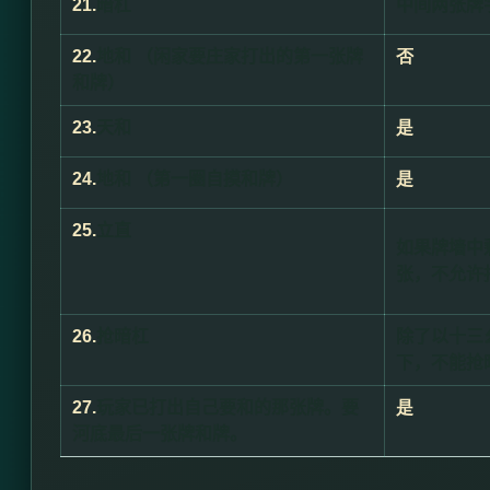
21.
暗杠
中间两张牌
22.
地和 （闲家要庄家打出的第一张牌
否
和牌）
23.
天和
是
24.
地和 （第一圈自摸和牌）
是
25.
立直
如果牌墙中
张，不允许
26.
抢暗杠
除了以十三
下，不能抢
27.
玩家已打出自己要和的那张牌。要
是
河底最后一张牌和牌。