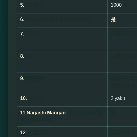
5.
立直支付
1000
分
6.
平局或者庄家连庄时的奖励标记
是
7.
断幺九
只能是暗牌
8.
平和
只能是暗牌
9.
海底捞月
最后一张牌
张打出的牌
10.
小三元
2 yaku
11.
Nagashi Mangan
（打出的牌均为
是
幺九牌和字牌）
12.
九莲宝灯
只能是暗牌