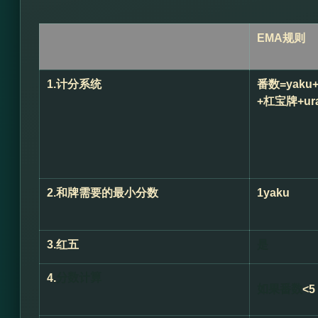
EMA规则
1.
计分系统
番数=yaku
+杠宝牌+ur
2.和牌需要的最小分数
1yaku
3.
红五
是
4.
分数计算
如果番数
<5