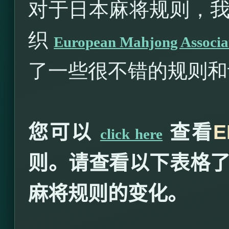
对于日本麻将规则，
织
European Mahjong Associa
了一些很不错的规则和
您可以
查看
E
click here
则。请查看以下表格
麻将规则的变化。