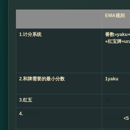
EMA规则
1.
计分系统
番数=yaku
+杠宝牌+ur
2.和牌需要的最小分数
1yaku
3.
红五
是
4.
分数计算
如果番数
<5