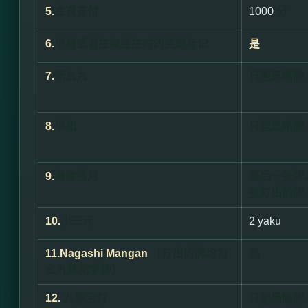
5.
立直支付
1000
分
6.
平局或者庄家连庄时的奖励标记
是
7.
断幺九
只能是暗牌
8.
平和
只能是暗牌
9.
海底捞月
最后一张牌
张打出的牌
10.
小三元
2 yaku
11.
Nagashi Mangan
（打出的牌均为
是
幺九牌和字牌）
12.
九莲宝灯
只能是暗牌