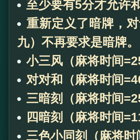
至少要有5分才允许
重新定义了暗牌，对
九）不再要求是暗牌。
小三风（麻将时间=25
对对和（麻将时间=40
三暗刻（麻将时间=25
四暗刻（麻将时间=11
三色小同刻（麻将时间