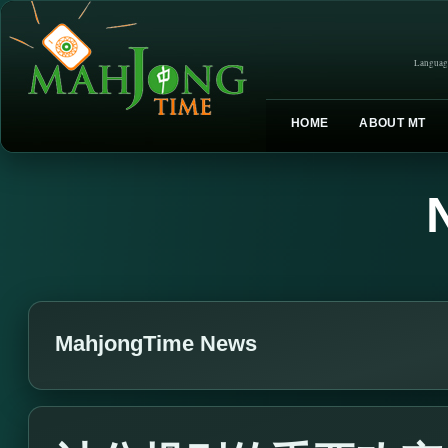
Languag
HOME
ABOUT MT
MahjongTime News