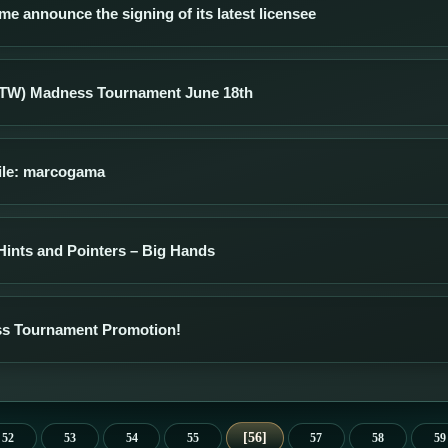
e announce the signing of its latest licensee
TW) Madness Tournament June 18th
file: marcogama
Hints and Pointers – Big Hands
s Tournament Promotion!
56
52
53
54
55
57
58
59