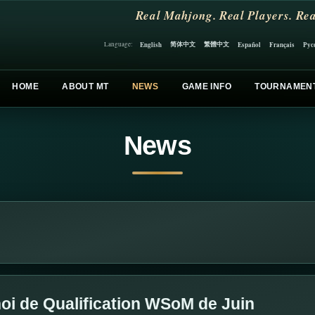
Real Mahjong. Real Players. Rea
简体中文
繁體中文
English
Español
Français
Рус
Language:
HOME
ABOUT MT
NEWS
GAME INFO
TOURNAMEN
News
oi de Qualification WSoM de Juin