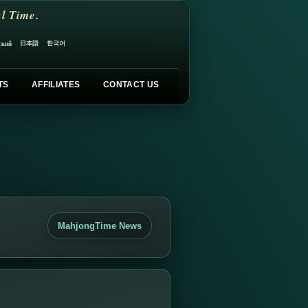
l Time.
日本語
한국어
ский
TS
AFFILIATES
CONTACT US
MahjongTime News