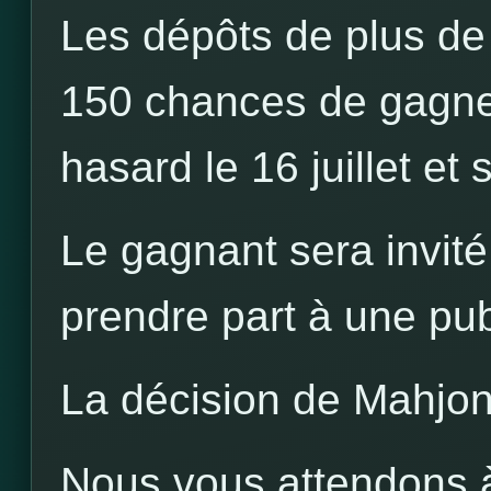
Les dépôts de plus de
150 chances de gagne
hasard le 16 juillet et 
Le gagnant sera invité
prendre part à une publ
La décision de Mahjong
Nous vous attendons à