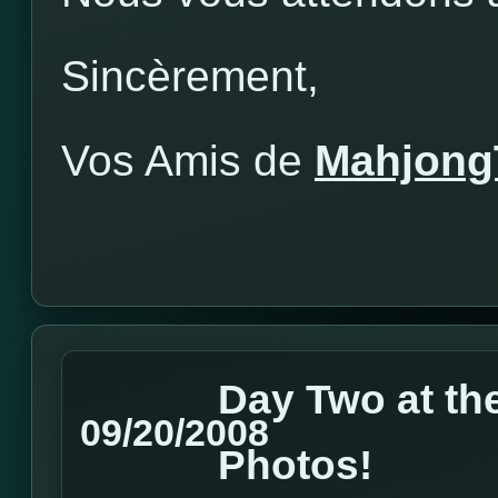
Sincèrement,
Vos Amis de
Mahjong
Day Two at t
09/20/2008
Photos!