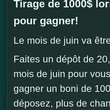
Tirage de 1000$ lor
pour gagner!
Le mois de juin va êtr
Faites un dépôt de 20
mois de juin pour vous
gagner un boni de 10
déposez, plus de cha