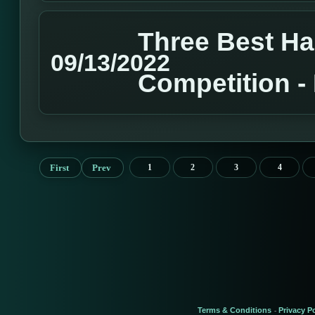
Three Best H
09/13/2022
Competition 
First
Prev
1
2
3
4
Terms & Conditions
Privacy Po
-