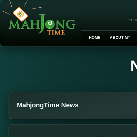
Languag
HOME
ABOUT MT
MahjongTime News