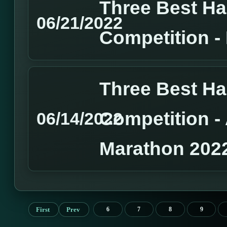
Three Best H
06/21/2022
Competition 
Three Best H
Competition 
06/14/2022
Marathon 202
First
Prev
6
7
8
9