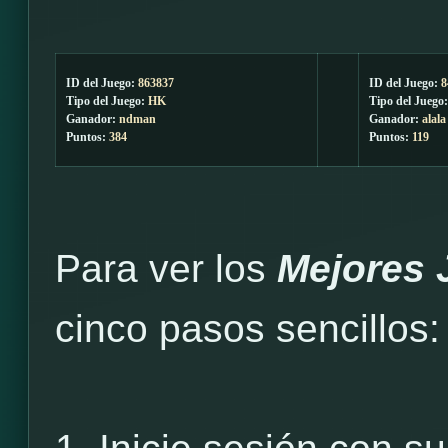
ID del Juego:
863837
ID del Juego:
8
Tipo del Juego:
HK
Tipo del Juego
Ganador:
ndman
Ganador:
alala
Puntos:
384
Puntos:
119
Para ver los
Mejores 
cinco pasos sencillos: