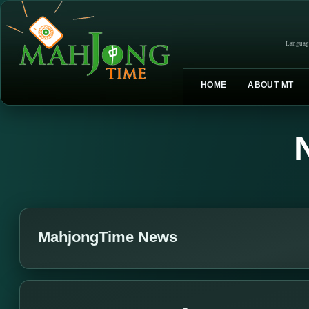
Languag
HOME
ABOUT MT
MahjongTime News