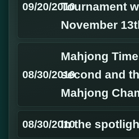
Tournament wi
09/20/2010
November 13t
Mahjong Time
second and th
08/30/2010
Mahjong Cham
In the spotligh
08/30/2010