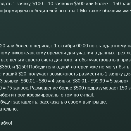
дать 1 заявку, $100 – 10 заявок и $500 или более – 150 зая
информируем победителей по e-mail. Мы также объявим им
20 или более в период с 1 октября 00:00 по стандартному 
тному тихоокеанскому времени для участия в данных трех л
 все деньги своего счета для того, чтобы участвовать в пр
 $350, и $150! Победители одной лотереи уже не могут быть
стивший $20, получает возможность разместить 1 заявку для
 3 заявки, $60.01 - $80 = 4 заявки. $80.01 - $99.99 = 5 заявок
00 = 75 заявок. Размещение более $500 подразумевает 150 
ября и проинформированы о том по e-mail.
 будут заставлять, рассказать о своем выигрыше.
ательно.
табло!