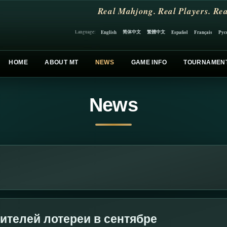
Real Mahjong. Real Players. Rea
简体中文
繁體中文
English
Español
Français
Рус
Language:
HOME
ABOUT MT
NEWS
GAME INFO
TOURNAMEN
News
телей лотереи в сентябре