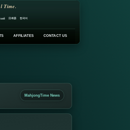
l Time.
日本語
한국어
ский
TS
AFFILIATES
CONTACT US
MahjongTime News