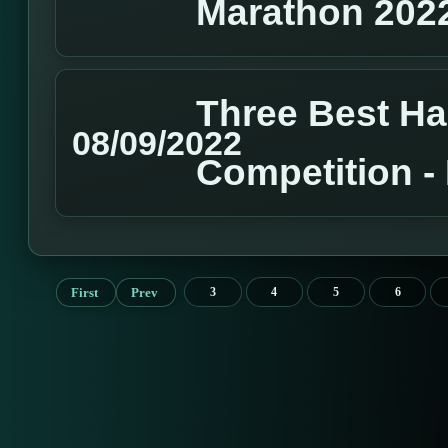
Marathon 202
Three Best H
08/09/2022
Competition 
First
Prev
3
4
5
6