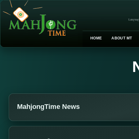
Languag
HOME
ABOUT MT
MahjongTime News