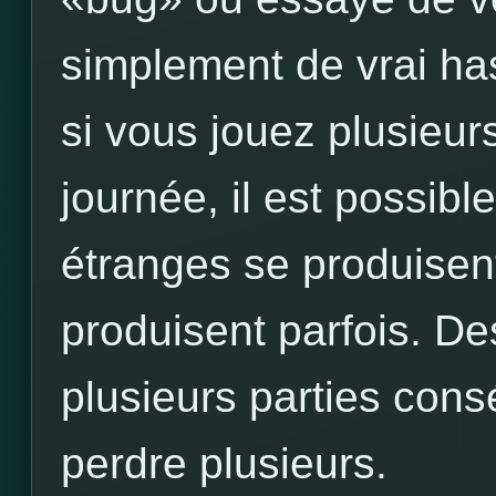
simplement de vrai has
si vous jouez plusieu
journée, il est possi
étranges se produisen
produisent parfois. D
plusieurs parties cons
perdre plusieurs.