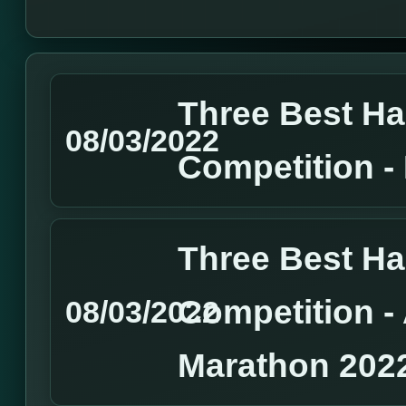
Three Best H
08/03/2022
Competition 
Three Best H
Competition 
08/03/2022
Marathon 202