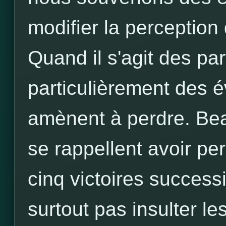
modifier la perception
Quand il s'agit des par
particulièrement des 
amènent à perdre. Be
se rappellent avoir pe
cinq victoires succes
surtout pas insulter le