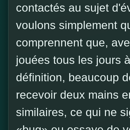
contactés au sujet d'
voulons simplement q
comprennent que, avec
jouées tous les jours à
définition, beaucoup 
recevoir deux mains en
similaires, ce qui ne s
«bug» ou essaye de vou