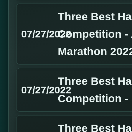
Three Best H
Competition 
07/27/2022
Marathon 202
Three Best H
07/27/2022
Competition 
Three Best H