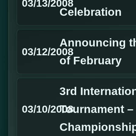
03/13/2008
Celebration
Announcing t
03/12/2008
of February
3rd Internatio
Tournament –
03/10/2008
Championship