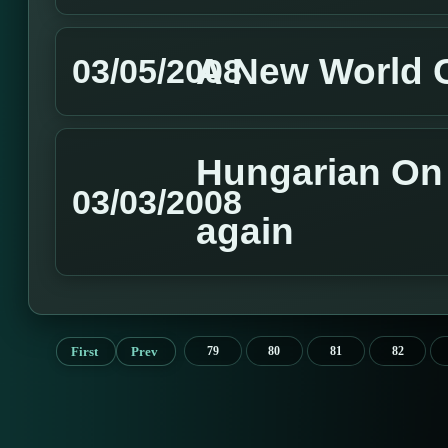
A New World
03/05/2008
Hungarian On L
03/03/2008
again
First
Prev
79
80
81
82