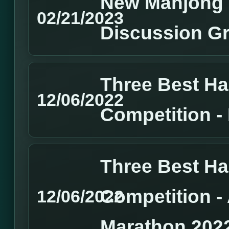
New Mahjong 
02/21/2023
Discussion G
Three Best H
12/06/2022
Competition 
Three Best H
Competition 
12/06/2022
Marathon 202