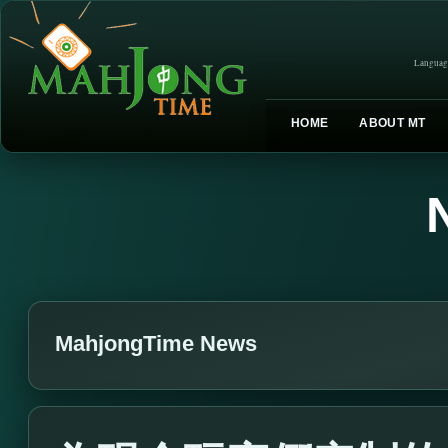
Languag
HOME
ABOUT MT
MahjongTime News