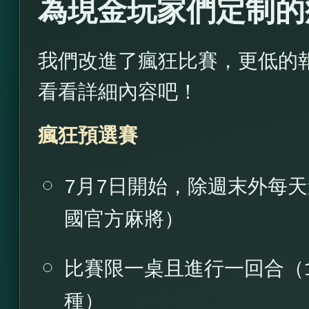
為現金玩家們定制的
我們改進了瘋狂比賽，更低的
看看詳細內容吧！
瘋狂預選賽
月
日開始，除週末外每天
7
7
國官方麻將）
比賽限一桌且進行一回合（
種）