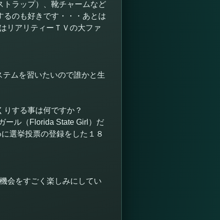
ストラップ）、靴チャームなど
するのも好きです・・・あとは
私はリアリティーＴＶの大ファ
ステムを習いたいので誰かと生
くりする事は何ですか？
ida State Girl）だ
めに選挙投票の登録をした１８
の機会をすごく楽しみにしてい