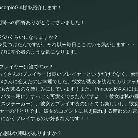
ScorpioGirl様を紹介します！
フィール質問への回答ありがとうございました！
イしてどのくらいになりますか？
を見つけたんですが、それ以来毎日ここにいる気がします・・
たびに初心者のような気になります。
imeプレイヤーは誰ですか？
っくさんのプレイヤーは良いプレイヤーというだけでなく、素
aCroixさんに会えたのは幸運でした。彼女が親友を訪ねてカリ
女が来るのを楽しみにしています！また、PrincessBさんに
アバター用に）すっごく可愛くできたんですよ！！彼女は私の
リスクテーカー）、彼女とプレイするのはとても楽しいし、彼
りプレイヤーのひとりです。彼女のコメントに見え隠れする南部の方
とにかくプレイするのが好きなんです！！
な趣味や興味がありますか？