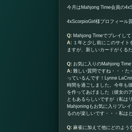
今月はMahjong Time会員の4x
4xScorpioGirl様プロ
Q:
Mahjong Timeでプレ
A:
１年と少し前にこのサイト
ますが、新しいカードがくる
Q:
お気に入りのMahjong T
A:
難しい質問ですね・・・た
っているんです！Lynne L
時間を過ごしました。今年も彼
を作ってあげました（彼女の
ともあるらしいですが（私は
Mahjoningもお気に入
るのが楽しいです・・・私は
Q:
麻雀に加えて他にどのよう