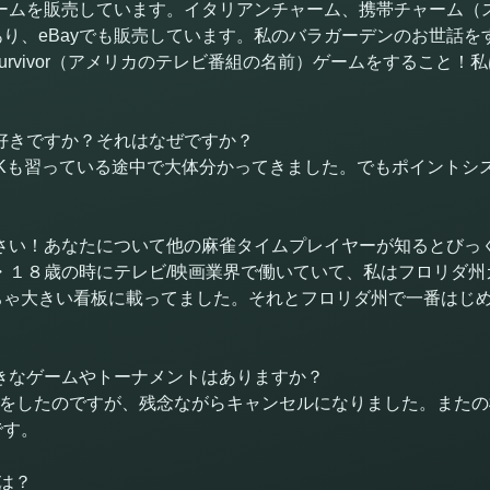
ームを販売しています。イタリアンチャーム、携帯チャーム（
り、eBayでも販売しています。私のバラガーデンのお世話を
urvivor（アメリカのテレビ番組の名前）ゲームをすること！
好きですか？それはなぜですか？
HKも習っている途中で大体分かってきました。でもポイントシ
さい！あなたについて他の麻雀タイムプレイヤーが知るとびっ
歳の時にテレビ/映画業界で働いていて、私はフロリダ州ガール（Flor
ちゃ大きい看板に載ってました。それとフロリダ州で一番はじ
きなゲームやトーナメントはありますか？
録をしたのですが、残念ながらキャンセルになりました。また
です。
由は？