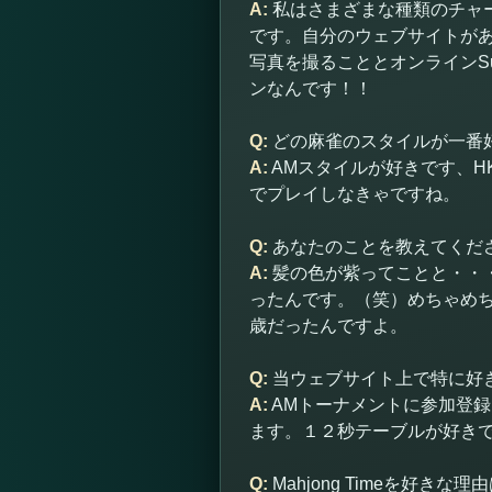
A:
私はさまざまな種類のチャ
です。自分のウェブサイトがあ
写真を撮ることとオンラインS
ンなんです！！
Q:
どの麻雀のスタイルが一番
A:
AMスタイルが好きです、
でプレイしなきゃですね。
Q:
あなたのことを教えてくだ
A:
髪の色が紫ってことと・・・１８
ったんです。（笑）めちゃめ
歳だったんですよ。
Q:
当ウェブサイト上で特に好
A:
AMトーナメントに参加登
ます。１２秒テーブルが好き
Q:
Mahjong Timeを好きな理