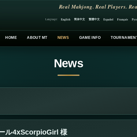
Real Mahjong. Real Players. Rea
简体中文
繁體中文
English
Español
Français
Рус
Language:
HOME
ABOUT MT
NEWS
GAME INFO
TOURNAMEN
News
ScorpioGirl 様