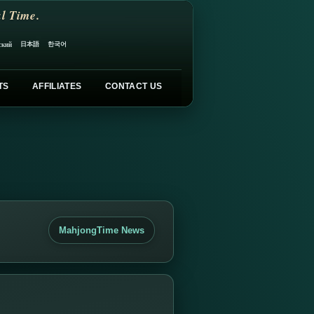
l Time.
日本語
한국어
ский
TS
AFFILIATES
CONTACT US
MahjongTime News