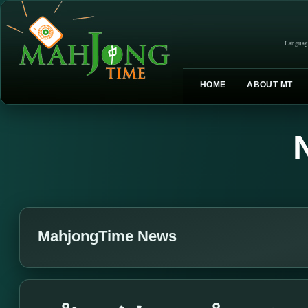
Languag
HOME
ABOUT MT
MahjongTime News