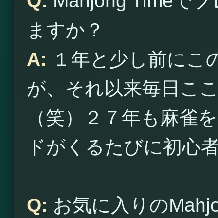
Q:
Mahjong Tim
ますか？
A:
１年と少し前にこ
が、それ以来毎日こ
（笑）２７年も麻雀
ドがくるたびに初心
Q:
お気に入りのMahjo