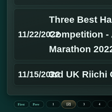
Three Best H
Competition 
11/22/2022
Marathon 202
3rd UK Riichi
11/15/2022
2
First
Prev
1
3
4