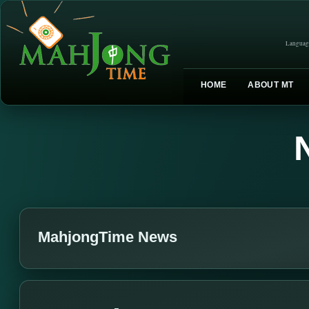
Languag
HOME
ABOUT MT
MahjongTime News