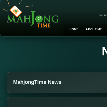
Languag
HOME
ABOUT MT
MahjongTime News