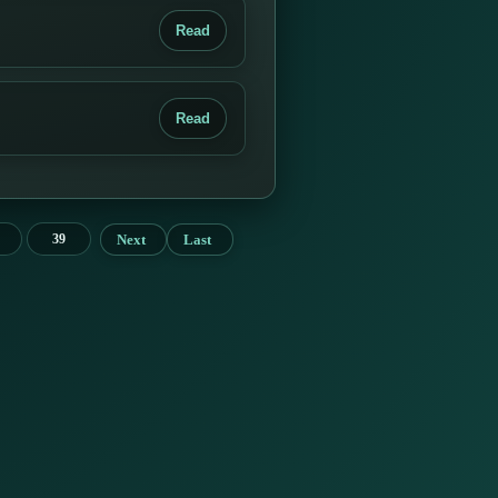
Read
Read
Next
Last
39