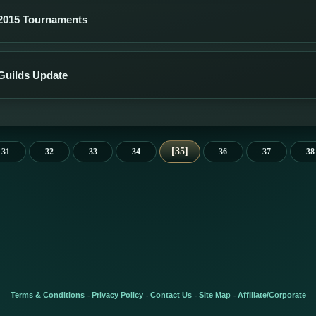
2015 Tournaments
uilds Update
35
31
32
33
34
36
37
38
Terms & Conditions
Privacy Policy
Contact Us
Site Map
Affiliate/Corporate
-
-
-
-