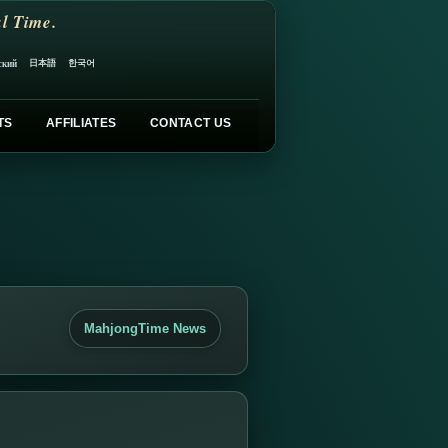
l Time.
日本語
한국어
ский
TS
AFFILIATES
CONTACT US
MahjongTime News