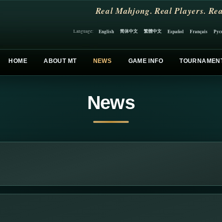
Real Mahjong. Real Players. Rea
简体中文
繁體中文
English
Español
Français
Рус
Language:
HOME
ABOUT MT
NEWS
GAME INFO
TOURNAMEN
News