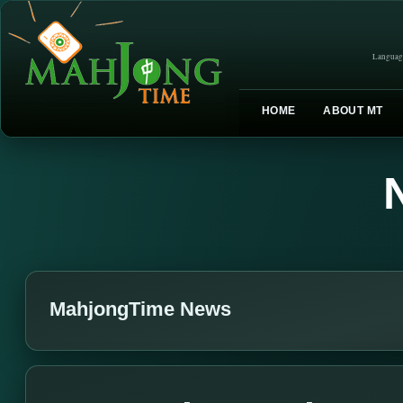
Languag
HOME
ABOUT MT
MahjongTime News