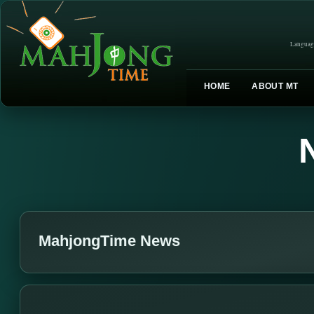
Languag
HOME
ABOUT MT
MahjongTime News