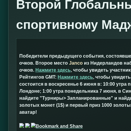
Второй Глобальны
спортивному Мад
Победители предыдущего события, состоявшег
очков. Второе место
Janco
из Нидерландов наб
очков.
Нажмите здесь
, чтобы увидеть участни
Рейтингов GMT:
Нажмите здесь
, чтобы увидет
состоится в воскресенье 6 июня в: 10:00 утра 
Лондоне; 1:00 утра понедельника 7 июня, в Си
найдите "Турниры> Запланированные" и найди
золотых монет (1$) и первый приз 1000 золотых
аватар!