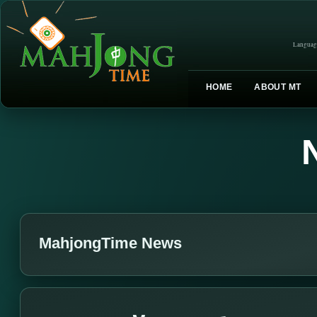
Languag
HOME
ABOUT MT
MahjongTime News