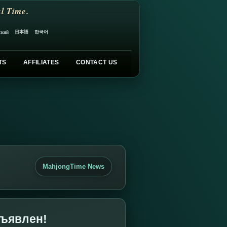
l Time.
日本語
한국어
ский
TS
AFFILIATES
CONTACT US
MahjongTime News
бъявлен!