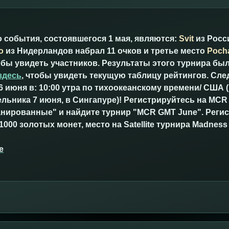
события, состоявшегося 1 мая, являются:
Svit
из Росс
o
из Нидерландов набрал 11 очков и третье место
Poch
тобы увидеть участников. Результаты этого турнира бы
здесь
, чтобы увидеть текущую таблицу рейтингов. Сл
6 июня в: 10:00 утра по тихоокеанскому времени/ США (
ельника 7 июня, в Сингапуре)! Регистрируйтесь на MCR
нированные" и найдите турнир "MCR GMT June". Регис
1000 золотых монет, место на Satellite турнира Madness