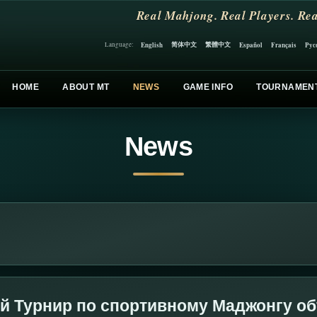
Real Mahjong. Real Players. Rea
简体中文
繁體中文
English
Español
Français
Рус
Language:
HOME
ABOUT MT
NEWS
GAME INFO
TOURNAMEN
News
й Турнир по спортивному Маджонгу о