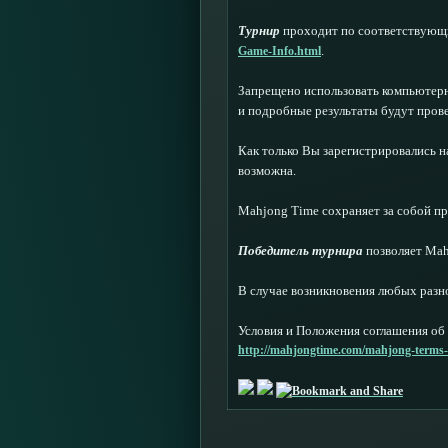
Турнир
проходит по соответствующим
.
Game-Info.html
Запрещено использовать компьютерн
и подробные результаты будут про
Как только Вы зарегистрировались н
возможна.
Mahjong Time сохраняет за собой пр
Победитель турнира
позволяет Mahj
В случае возникновения любых разн
Условия и Положения соглашения об 
http://mahjongtime.com/mahjong-terms-