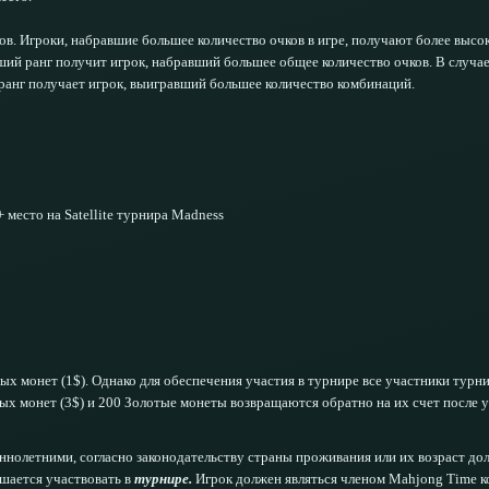
ов. Игроки, набравшие большее количество очков в игре, получают более высок
ий ранг получит игрок, набравший большее общее количество очков. В случае
ранг получает игрок, выигравший большее количество комбинаций.
 место на Satellite турнирa Madness
ых монет (1$). Однако для обеспечения участия в турнире все участники турн
тых монет (3$) и 200 Золотые монеты возвращаются обратно на их счет после 
летними, согласно законодательству страны проживания или их возраст долж
ешается участвовать в
турнире.
Игрок должен являться членом Mahjong Time к