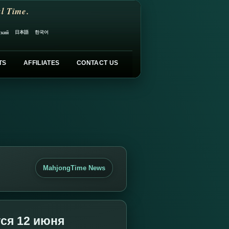
l Time.
日本語
한국어
ский
TS
AFFILIATES
CONTACT US
MahjongTime News
ся 12 июня