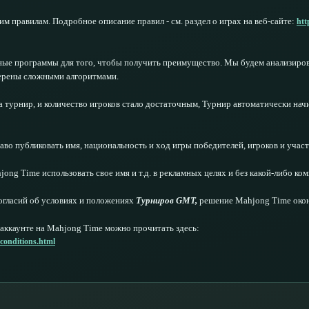
 правилам. Подробное описание правил - см. раздел о играх на веб-сайте:
htt
ые программы для того, чтобы получить преимущество. Мы будем анализиров
верены сложными алгоритмами.
а турнир, и количество игроков стало достаточным, Турнир автоматически нач
аво публиковать имя, национальность и ход игры победителей, игроков и учас
ong Time использовать свое имя и т.д. в рекламных целях и без какой-либо ко
огласий об условиях и положениях
Турниров GMT,
решение Mahjong Time окон
аккаунте на Mahjong Time можно прочитать здесь:
conditions.html