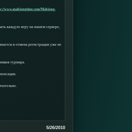
p://www.mahjongtime.com/Mahjong-
ать каждую игру на нашем сервере,
инается и отмена регистрации уже не
тников турнира.
мпенсации.
чательно.
5/26/2010