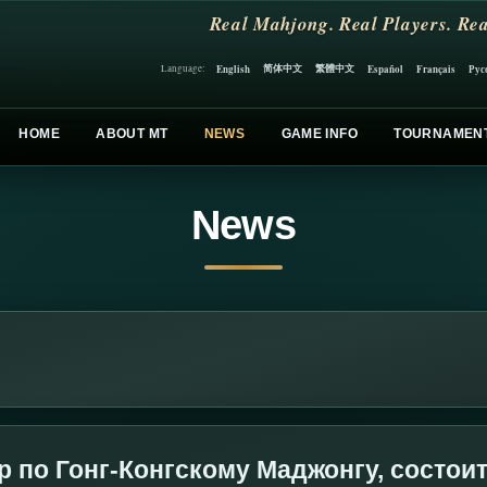
Real Mahjong. Real Players. Rea
简体中文
繁體中文
English
Español
Français
Рус
Language:
HOME
ABOUT MT
NEWS
GAME INFO
TOURNAMEN
News
 по Гонг-Конгскому Маджонгу, состоит