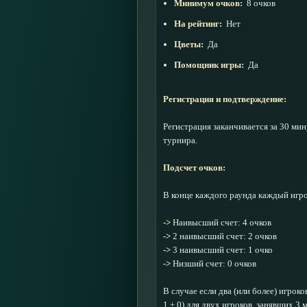
Минимум очков:
8 очков
На рейтинг:
Нет
Цветы:
Да
Помощник игры:
Да
Регистрация и подтверждение:
Регистрация заканчивается за 30 ми
турнира.
Подсчет очков:
В конце каждого раунда каждый игр
->
Наивысший счет: 4 очков
->
2 наивысший счет: 2 очков
->
3 наивысший счет: 1 очко
->
Низший счет: 0 очков
В случае если два (или более) игрок
1 + 0) для двух игроков, занявших 3 