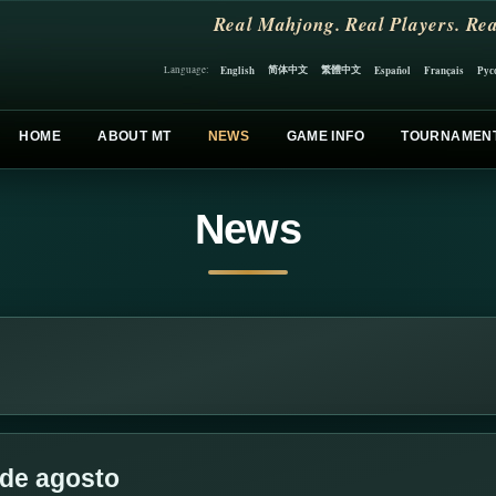
Real Mahjong. Real Players. Rea
简体中文
繁體中文
English
Español
Français
Рус
Language:
HOME
ABOUT MT
NEWS
GAME INFO
TOURNAMEN
News
de agosto