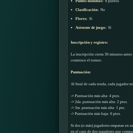
Puntos minimos:
8 puntos
Clasificación:
No
Flores:
Sí
Asistente de juego:
Sí
Inscripción y registro:
La inscripción cierra 30 minutos antes 
comience el torneo.
Puntuación:
Al final de cada ronda, cada jugador r
->
Puntuación más alta: 4 ptos.
->
2da. puntuación más alta: 2 ptos.
->
3ra. puntuación más alta: 1 pto.
->
Puntuación más baja: 0 ptos.
Si dos (o más) jugadores empatan en un
en el caso de dos jugadores que compar