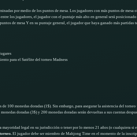
rminadas por medio de los puntos de mesa. Los jugadores con más puntos de mesa ob
entre los jugadores, el jugador con el puntaje más alto en general será posicionado
untos de mesa Y en su puntaje general, el jugador que haya ganado más partidas te
lugares
ento para el Satélite del torneo Madness
es de 100 monedas doradas (1$). Sin embargo, para asegurar la asistencia del torneo
0 monedas doradas (3$) y 200 monedas doradas serán devueltas a sus cuentas después
mayoridad legal en su jurisdicción o tener por lo menos 21 años (o cualquiera si e
torneo.
El jugador debe ser miembro de Mahjong Time en el momento de la inscrip