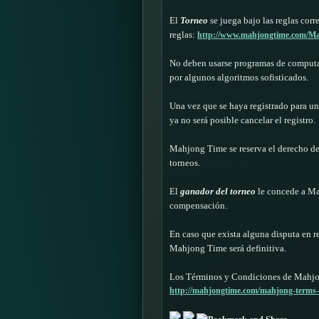
El
Torneo
se juega bajo las reglas cor
reglas:
http://www.mahjongtime.com/M
No deben usarse programas de computado
por algunos algoritmos sofisticados.
Una vez que se haya registrado para u
ya no será posible cancelar el registro.
Mahjong Time se reserva el derecho de p
torneos.
El
ganador del torneo
le concede a Ma
compensación.
En caso que exista alguna disputa en r
Mahjong Time será definitiva.
Los Términos y Condiciones de Mahjon
http://mahjongtime.com/mahjong-terms-