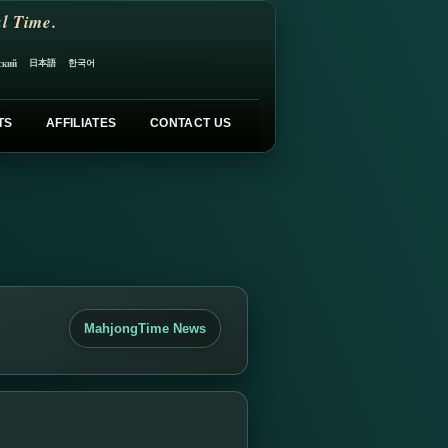
l Time.
日本語
한국어
ский
TS
AFFILIATES
CONTACT US
MahjongTime News