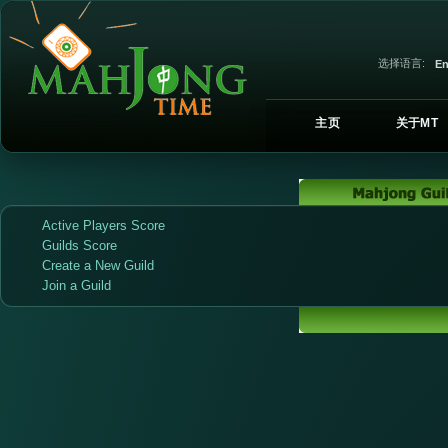
选择语言:
En
主页
关于MT
Active Players Score
Guilds Score
Create a New Guild
Join a Guild