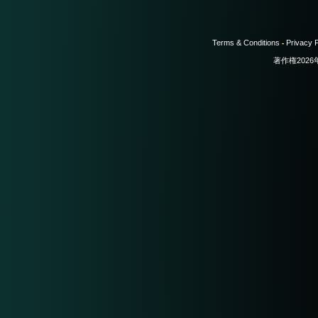
Terms & Conditions
Privacy P
-
著作権202