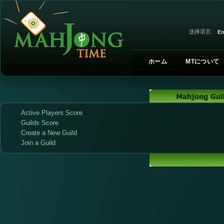
选择语言:
En
ホーム
MTについて
Active Players Score
Guilds Score
Create a New Guild
Join a Guild