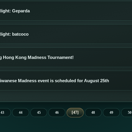
light: Geparda
light: batcoco
g Hong Kong Madness Tournament!
aiwanese Madness event is scheduled for August 25th
47
43
44
45
46
48
49
50