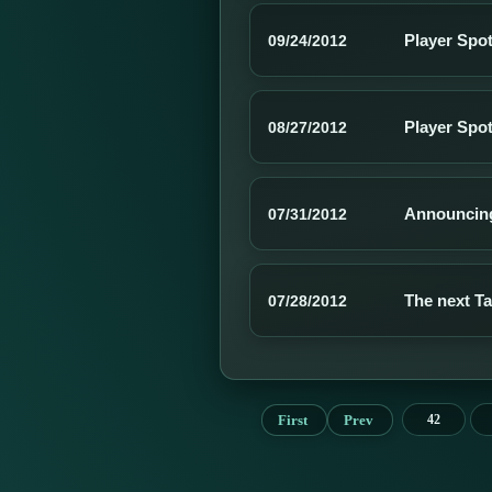
Player Spot
09/24/2012
Player Spot
08/27/2012
Announcin
07/31/2012
The next T
07/28/2012
First
Prev
42