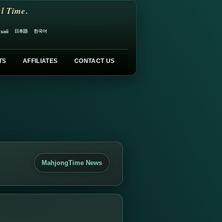
l Time.
日本語
한국어
ский
TS
AFFILIATES
CONTACT US
MahjongTime News