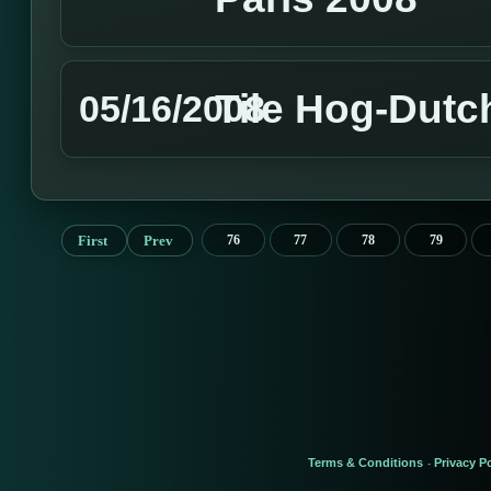
Tile Hog-Dut
05/16/2008
First
Prev
76
77
78
79
Terms & Conditions
Privacy Po
-